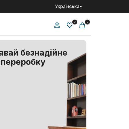
Українська
0
0
авай безнадійне
 переробку