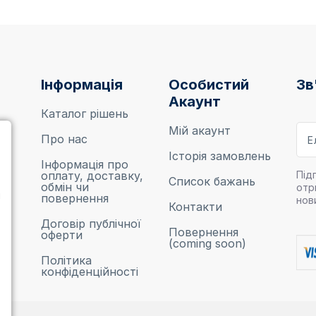
Інформація
Особистий
Зв
Акаунт
Каталог рішень
Мій акаунт
Про нас
Історія замовлень
Інформація про
оплату, доставку,
Під
Список бажань
обмін чи
отр
м
повернення
нов
Контакти
Договір публічної
,
Повернення
оферти
(coming soon)
Політика
конфіденційності