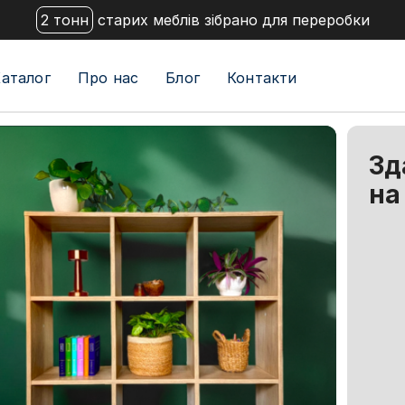
2 тонн
старих меблів зібрано для переробки
аталог
Про нас
Блог
Контакти
Зд
на