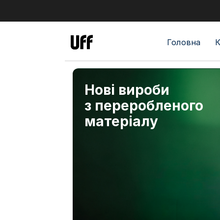
Головна
К
Нові вироби
з переробленого
матеріалу