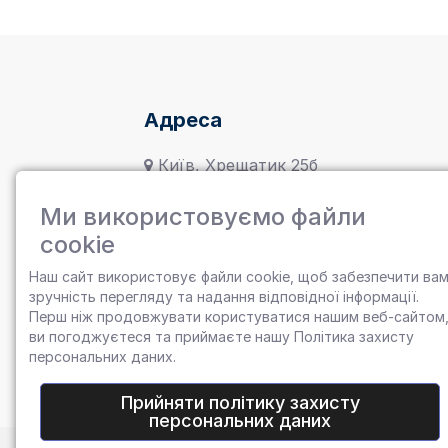
Адреса
Київ, Хрещатик 25б
service@uff.rocks
Ми використовуємо файли
cookie
09898989898
Наш сайт використовує файли cookie, щоб забезпечити ва
Uff Rocks
зручність перегляду та надання відповідної інформації.
Перш ніж продовжувати користуватися нашим веб-сайтом
ви погоджуєтеся та приймаєте нашу
Політика захисту
персональних даних.
Прийняти політику захисту
персональних даних