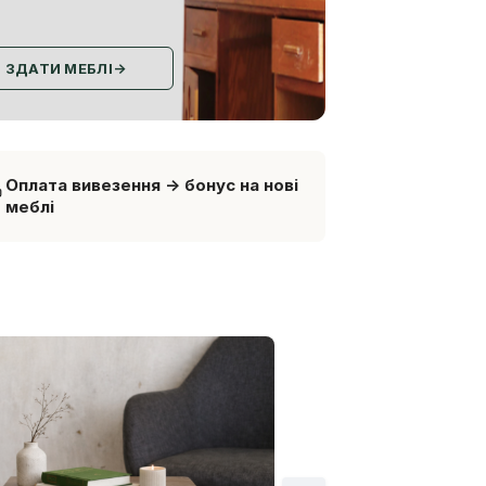
ЗДАТИ МЕБЛІ
→
Оплата вивезення -> бонус на нові
меблі
Гермінин столи
нові з переробленого мате
3 000 грн