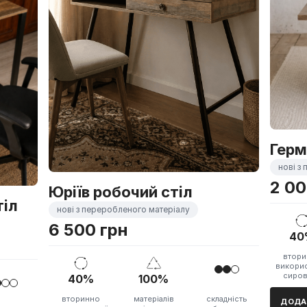
Герм
нові з
2 00
Юріїв робочий стіл
тіл
нові з переробленого матеріалу
6 500 грн
40
втор
викорис
сиро
40%
100%
вторинно
матеріалів
складність
ДОДА