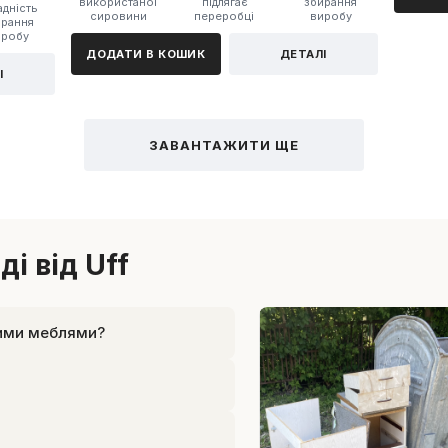
використаної
підлягає
збирання
адність
сировини
переробці
виробу
ирання
иробу
ДОДАТИ В КОШИК
ДЕТАЛІ
І
ЗАВАНТАЖИТИ ЩЕ
ді від Uff
ними меблями?