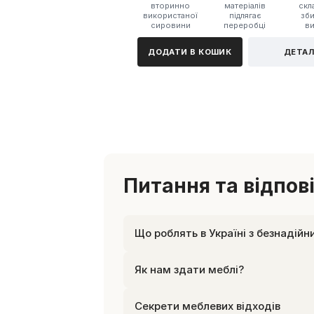
вторинно
матеріалів
скл
використаної
підлягає
зб
сировини
переробці
в
ДОДАТИ В КОШИК
ДЕТАЛ
Питання та відпові
Що роблять в Україні з безнадій
Як нам здати меблі?
Секрети меблевих відходів