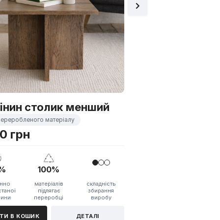
40%
100%
вторинно
матеріалі
використаної
підлягає
сировини
переробц
ДОДАТИ В КОШИК
інин столик менший
 переробленого матеріалу
0 грн
%
100%
инно
матеріалів
складність
таної
підлягає
збирання
вини
переробці
виробу
ТИ В КОШИК
ДЕТАЛІ