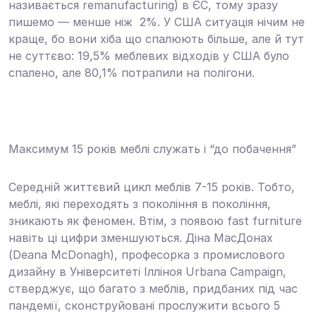
називається remanufacturing) в ЄС, тому зразу
пишемо —
менше ніж 2%.
У США ситуація нічим не
краще, бо вони хіба що спалюють більше, але й тут
не суттєво: 19,5% меблевих відходів у США
було
спалено
, але 80,1% потрапили на полігони.
Максимум 15 років меблі служать і “до побачення”
Середній життєвий цикл
меблів 7-15 років
. Тобто,
меблі, які переходять з покоління в покоління,
зникають як феномен. Втім, з появою fast furniture
навіть ці цифри зменшуються. Діна МасДонах
(Deana McDonagh), професорка з промислового
дизайну в Університеті Ілліноя Urbana Campaign,
стверджує, що багато з меблів, придбаних під час
пандемії, сконструйовані
прослужити всього 5