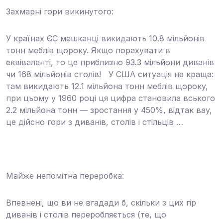
Захмарні гори викинутого:
У країнах ЄС мешканці викидають
10.8 мільйонів
тонн
меблів щороку. Якщо порахувати в
еквіваленті, то це приблизно 93.3 мільйони диванів
чи 168 мільйонів столів! У США ситуація не краща:
там викидають
12.1 мільйона тонн
меблів щороку,
при цьому у 1960 році ця цифра становила вського
2.2 мільйона тонн — зростання у 450%, відтак вау,
це дійсно гори з диванів, столів і стільців …
Майже непомітна переробка:
Впевнені, що ви не вгадади б, скільки з цих гір
диванів і столів переробляється (те, що