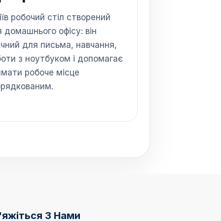
їв робочий стіл створений
 домашнього офісу: він
чний для письма, навчання,
оти з ноутбуком і допомагає
имати робоче місце
орядкованим.
'яжіться З Нами