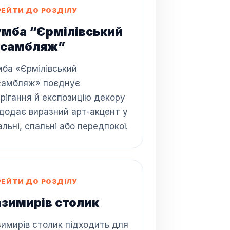
РЕЙТИ ДО РОЗДІЛУ
умба “Єрмілівський
ссамбляж”
мба «Єрмілівський
самбляж» поєднує
рігання й експозицію декору
додає виразний арт-акцент у
альні, спальні або передпокої.
РЕЙТИ ДО РОЗДІЛУ
зимирів столик
имирів столик підходить для