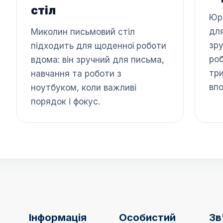
стіл
Юрі
для
Миколин письмовий стіл
зру
підходить для щоденної роботи
роб
вдома: він зручний для письма,
тр
навчання та роботи з
вп
ноутбуком, коли важливі
порядок і фокус.
Інформація
Особистий
Зв