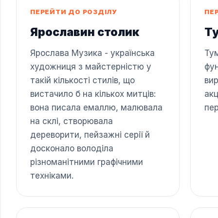
ПЕРЕЙТИ ДО РОЗДІЛУ
ПЕ
Ярославин столик
Т
Ярослава Музика - українська
Ту
художниця з майстерністю у
фун
такій кількості стилів, що
вир
вистачило б на кількох митців:
акц
вона писала емаллю, малювала
пер
на склі, створювала
дереворити, пейзажні серії й
досконало володіла
різноманітними графічними
техніками.