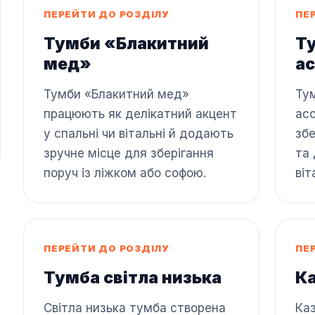
ПЕРЕЙТИ ДО РОЗДІЛУ
ПЕ
Тумби «Блакитний
Т
мед»
а
Тумби «Блакитний мед»
Ту
працюють як делікатний акцент
ас
у спальні чи вітальні й додають
збе
зручне місце для зберігання
та 
поруч із ліжком або софою.
віт
ПЕРЕЙТИ ДО РОЗДІЛУ
ПЕ
Тумба світла низька
Ка
Світла низька тумба створена
Каз