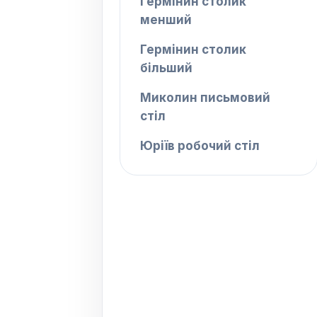
Гермінин столик
менший
Гермінин столик
більший
Миколин письмовий
стіл
Юріїв робочий стіл