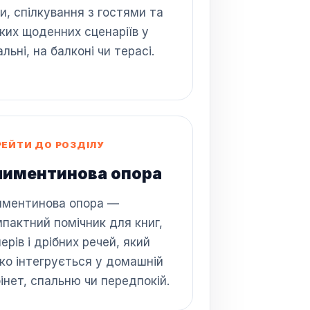
и, спілкування з гостями та
ких щоденних сценаріїв у
альні, на балконі чи терасі.
РЕЙТИ ДО РОЗДІЛУ
лиментинова опора
иментинова опора —
пактний помічник для книг,
ерів і дрібних речей, який
ко інтегрується у домашній
інет, спальню чи передпокій.