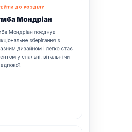
РЕЙТИ ДО РОЗДІЛУ
умба Мондріан
мба Мондріан поєднує
кціональне зберігання з
азним дизайном і легко стає
ентом у спальні, вітальні чи
едпокої.