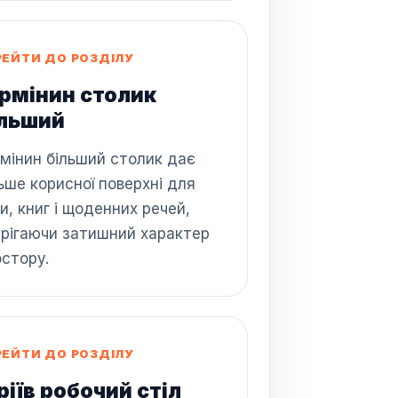
РЕЙТИ ДО РОЗДІЛУ
рмінин столик
ільший
мінин більший столик дає
ьше корисної поверхні для
и, книг і щоденних речей,
ерігаючи затишний характер
стору.
РЕЙТИ ДО РОЗДІЛУ
іїв робочий стіл