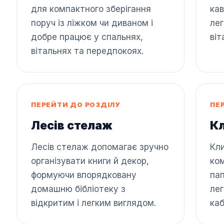
для компактного зберігання
кав
поруч із ліжком чи диваном і
лег
добре працює у спальнях,
віт
вітальнях та передпокоях.
ПЕРЕЙТИ ДО РОЗДІЛУ
ПЕ
Лесів стелаж
К
Лесів стелаж допомагає зручно
Кл
організувати книги й декор,
ком
формуючи впорядковану
пап
домашню бібліотеку з
лег
відкритим і легким виглядом.
каб