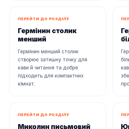
ПЕРЕЙТИ ДО РОЗДІЛУ
ПЕ
Гермінин столик
Ге
менший
б
Гермінин менший столик
Гер
створює затишну точку для
біл
кави й читання та добре
кав
підходить для компактних
зб
кімнат.
про
ПЕРЕЙТИ ДО РОЗДІЛУ
ПЕ
Миколин письмовий
Юр